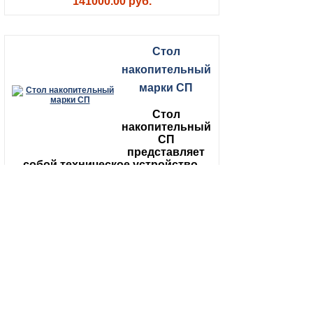
141000.00 руб.
Стол
накопительный
марки СП
Стол
накопительный
СП
представляет
собой техническое устройство,
выполненное на металлическом
каркасе из нержавеющей стали
опорой которого является тринога
из высокопрочного полимера .
40000.00 руб.
Круглый
накопительный