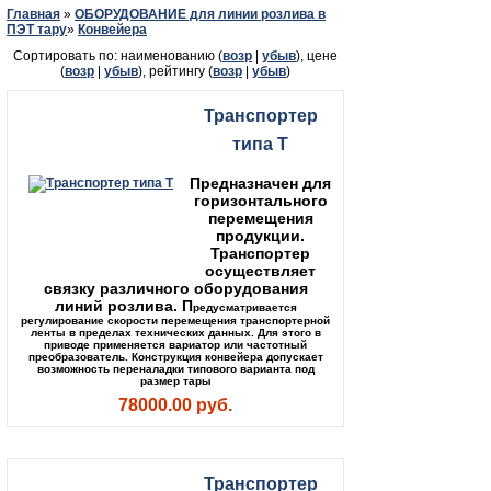
Главная
»
ОБОРУДОВАНИЕ для линии розлива в
ПЭТ тару
»
Конвейера
Сортировать по: наименованию (
возр
|
убыв
), цене
(
возр
|
убыв
), рейтингу (
возр
|
убыв
)
Транспортер
типа Т
Предназначен для
горизонтального
перемещения
продукции.
Транспортер
осуществляет
связку различного оборудования
линий розлива. П
редусматривается
регулирование скорости перемещения транспортерной
ленты в пределах технических данных. Для этого в
приводе применяется вариатор или частотный
преобразователь.
Конструкция конвейера допускает
возможность переналадки типового варианта под
размер тары
78000.00 руб.
Транспортер